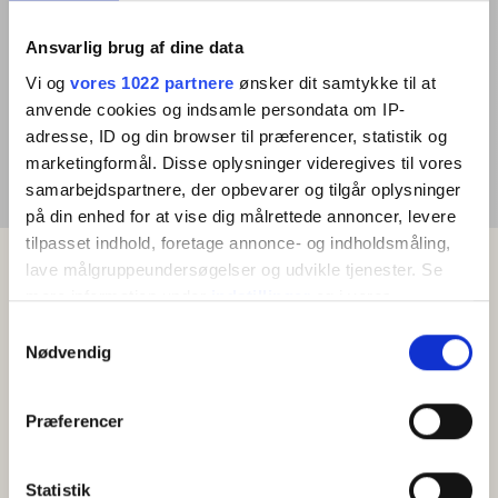
Ansvarlig brug af dine data
Vi og
vores 1022 partnere
ønsker dit samtykke til at
anvende cookies og indsamle persondata om IP-
adresse, ID og din browser til præferencer, statistik og
marketingformål. Disse oplysninger videregives til vores
samarbejdspartnere, der opbevarer og tilgår oplysninger
på din enhed for at vise dig målrettede annoncer, levere
tilpasset indhold, foretage annonce- og indholdsmåling,
lave målgruppeundersøgelser og udvikle tjenester. Se
mere information under
indstillinger
og i vores
persondatapolitik. Du kan altid trække dit samtykke
Samtykkevalg
tilbage eller ændre indstillinger fra vores
Nødvendig
"Cookiedeklaration", eller ved at trykke på "Privacy
trigger" ikonet.
Præferencer
Hvis du tillader det, vil vi også gerne:
Indsamle præcise oplysninger om din placering,
Statistik