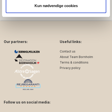
can adjust yourself so you can sleep well at night.
analysepartnere. Vores partnere kan kombinere disse
Kun nødvendige cookies
data med andre oplysninger, du har givet dem, eller som
de har indsamlet fra din brug af deres tjenester.
Our partners:
Useful links:
Contact us
About Team Bornholm
Terms & conditions
Privacy policy
Follow us on social media: