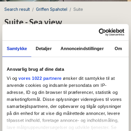
Search result
Griffen Spahotel
Suite
Suite - Sea view
Area: Rønne
Samtykke
Detaljer
Annonceindstillinger
Om
Beds 2
Free Wi-Fi
Ansvarlig brug af dine data
Suite with sea view and two balconies
Vi og
vores 1022 partnere
ønsker dit samtykke til at
anvende cookies og indsamle persondata om IP-
adresse, ID og din browser til præferencer, statistik og
AMENITIES
marketingformål. Disse oplysninger videregives til vores
samarbejdspartnere, der opbevarer og tilgår oplysninger
Capacity
på din enhed for at vise dig målrettede annoncer, levere
Beds:
2
tilpasset indhold, foretage annonce- og indholdsmåling,
lave målgruppeundersøgelser og udvikle tjenester. Se