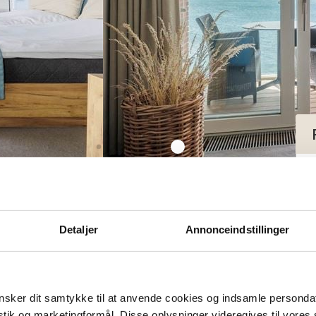
iew
Detaljer
Annonceindstillinger
sker dit samtykke til at anvende cookies og indsamle personda
istik og marketingformål. Disse oplysninger videregives til vore