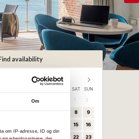
Find availability
August 2026
MON
TUE
WED
THU
FRI
SAT
SUN
1
2
31
Om
3
4
5
6
7
8
9
32
10
11
12
13
14
15
16
33
ta om IP-adresse, ID og din
17
18
19
20
21
22
23
34
s samarbejdspartnere, der