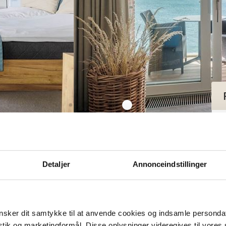
iew
Detaljer
Annonceindstillinger
sker dit samtykke til at anvende cookies og indsamle personda
istik og marketingformål. Disse oplysninger videregives til vore