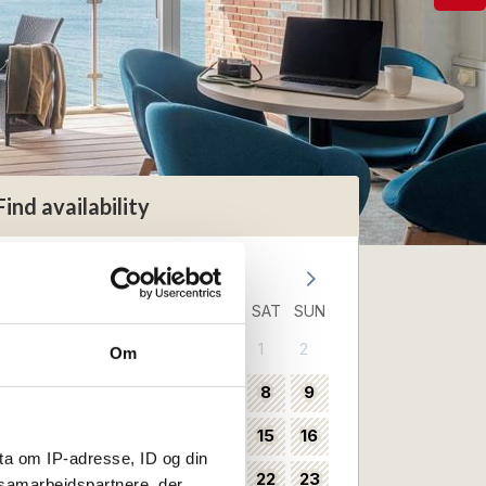
Find availability
August 2026
MON
TUE
WED
THU
FRI
SAT
SUN
1
2
31
Om
3
4
5
6
7
8
9
32
10
11
12
13
14
15
16
33
ta om IP-adresse, ID og din
17
18
19
20
21
22
23
34
s samarbejdspartnere, der