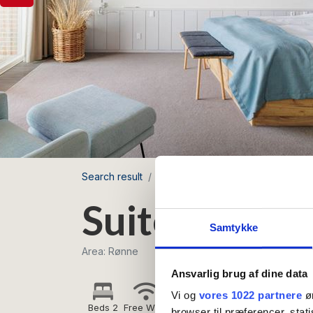
Search result
Griffen Spahotel
Suite
Suite - Sea v
Samtykke
Area: Rønne
Ansvarlig brug af dine data
Vi og
vores 1022 partnere
øn
Beds 2
Free Wi-Fi
browser til præferencer, stat