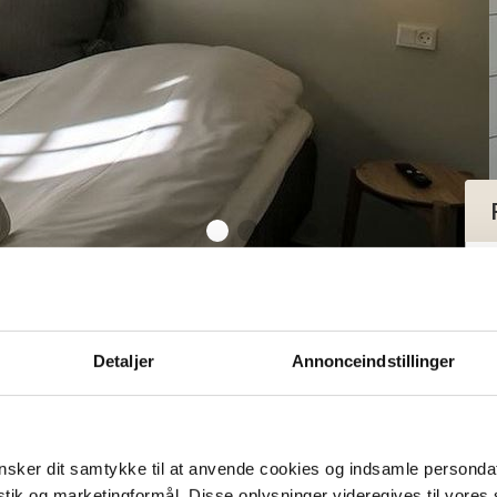
ble Room
uble Room
Detaljer
Annonceindstillinger
sker dit samtykke til at anvende cookies og indsamle personda
istik og marketingformål. Disse oplysninger videregives til vore