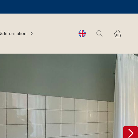
Search
 & Information
Change language