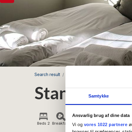
Search result
Siemsens Gaard
Standard Dou
Standard Do
Samtykke
Ansvarlig brug af dine data
Beds 2
Breakfast
Pets not allowed
Vi og
vores 1022 partnere
øn
browser til præferencer, stat