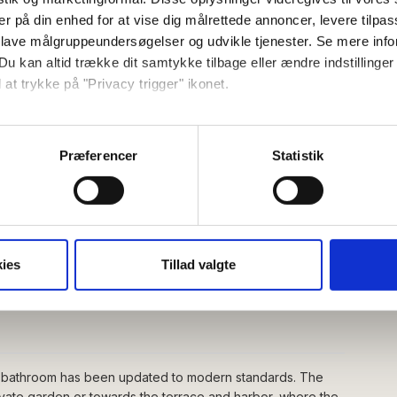
er på din enhed for at vise dig målrettede annoncer, levere tilpas
s.
 lave målgruppeundersøgelser og udvikle tjenester. Se mere inf
Du kan altid trække dit samtykke tilbage eller ændre indstillinger
 at trykke på "Privacy trigger" ikonet.
så gerne:
sninger om din placering, der kan være nøjagtig inden for få me
Præferencer
Statistik
 baseret på en scanning af dens unikke karakteristika (fingerprin
ebsitet.
2 pm
Check out (latest):
10 am
se vores indhold og annoncer, til at vise dig funktioner til sociale
oplysninger om din brug af vores hjemmeside med vores partnere i
ies
Tillad valgte
ysepartnere. Vores partnere kan kombinere disse data med andr
et fra din brug af deres tjenester.
e bathroom has been updated to modern standards. The
rivate garden or towards the terrace and harbor, where the