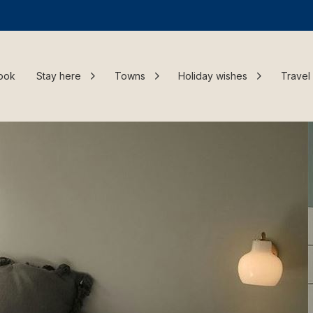
ook
Stay here
Towns
Holiday wishes
Travel