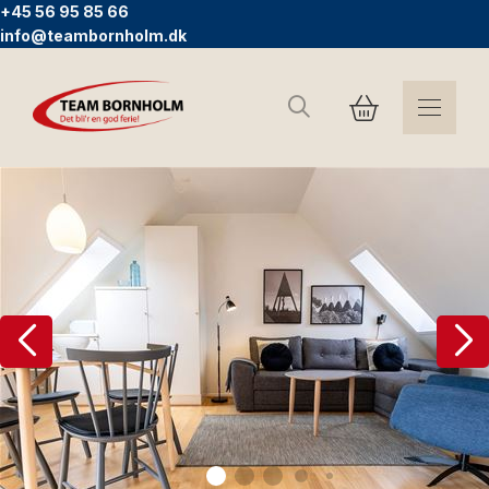
+45 56 95 85 66
info@teambornholm.dk
Search