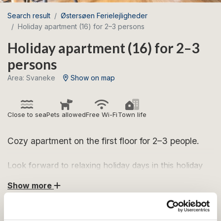
Search result
Østersøen Ferielejligheder
Holiday apartment (16) for 2–3 persons
Holiday apartment (16) for 2–3
persons
Area: Svaneke
Show on map
Close to sea
Pets allowed
Free Wi-Fi
Town life
Cozy apartment on the first floor for 2–3 people.
Look forward to relaxing holiday days in this holiday
apartment, located in the heart of charming Svaneke.
Show more
The apartment is on the 1st floor and is laid out as
AMENITIES
follows: