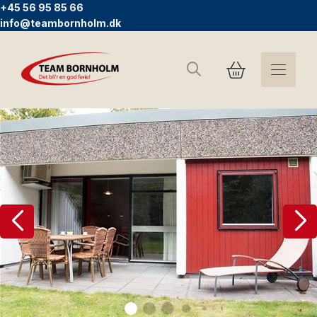
+45 56 95 85 66
info@teambornholm.dk
Search