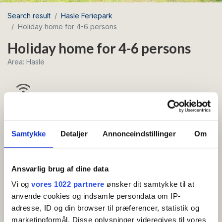
Search result
Hasle Feriepark
Holiday home for 4-6 persons
Holiday home for 4-6 persons
Area: Hasle
Free Wi-Fi
Lovely holiday home of 45 m² with a private
Samtykke
Detaljer
Annonceindstillinger
Om
terrace, suitable for 4–6 persons.
The holiday home is arranged as follows: entrance,
Ansvarlig brug af dine data
two bedrooms each with two beds, bathroom with
Vi og
vores 1022 partnere
ønsker dit samtykke til at
shower and toilet, combined living and dining area with
anvende cookies og indsamle persondata om IP-
TV and a sofa bed for two persons.
adresse, ID og din browser til præferencer, statistik og
The kitchen is well equipped and includes, among
marketingformål. Disse oplysninger videregives til vores