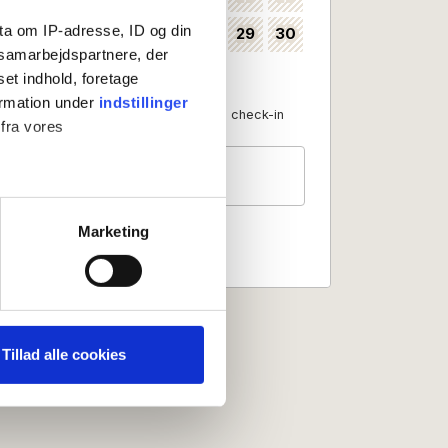
ta om IP-adresse, ID og din
24
25
26
27
28
29
30
35
s samarbejdspartnere, der
31
36
set indhold, foretage
ormation under
indstillinger
Available as check-in date
No check-in
 fra vores
Guests
2 persons
ter
Marketing
ting)
 medier og til at analysere
nden for sociale medier,
Tillad alle cookies
e oplysninger, du har givet