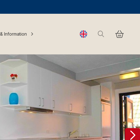
Search
 & Information
Change language