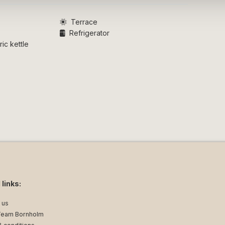
 pet-friendly accommodation is not
 shortly after your booking.
Terrace
Refrigerator
ic kettle
 links:
 us
Team Bornholm