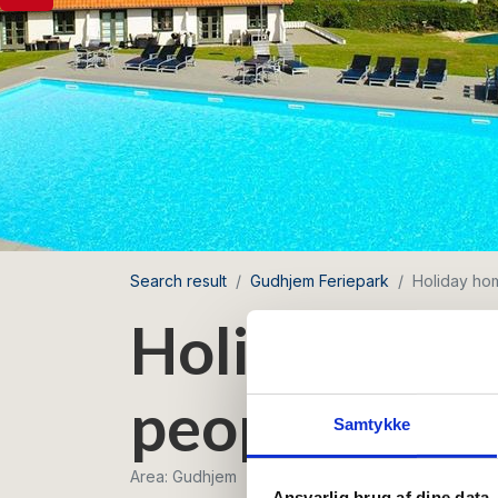
Search result
Gudhjem Feriepark
Holiday hom
Holiday home
people with 
Samtykke
Area: Gudhjem
Ansvarlig brug af dine data