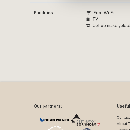
available accommodations of this type. If a
available for your stay, we will contact you
Facilities
Free Wi-Fi
TV
Coffee maker/electr
Our partners:
Useful
Contact
About 