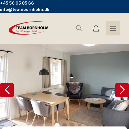
+45 56 95 85 66
info@teambornholm.dk
Search