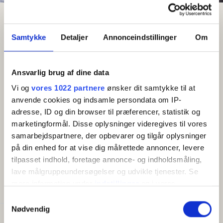
Search result
Strandløkken
Holiday home for 4 persons
Holiday home for 4 persons
Samtykke
Detaljer
Annonceindstillinger
Om
Area: Rønne
Ansvarlig brug af dine data
Vi og
vores 1022 partnere
ønsker dit samtykke til at
Free Wi-Fi
anvende cookies og indsamle persondata om IP-
adresse, ID og din browser til præferencer, statistik og
Townhouses with nice décor and lovely terraces.
marketingformål. Disse oplysninger videregives til vores
samarbejdspartnere, der opbevarer og tilgår oplysninger
Entrance hall with kitchen. From the entrance hall
på din enhed for at vise dig målrettede annoncer, levere
there is an entrance to the bathroom. The entrance
Show more
tilpasset indhold, foretage annonce- og indholdsmåling,
hall leads on to the living room, which is furnished with
lave målgruppeundersøgelser og udvikle tjenester. Se
a large corner sofa, TV, armchair and dining table for
mere information under
indstillinger
og i vores
AMENITIES
4 people. From the living room there is an entrance to
persondatapolitik. Du kan altid trække dit samtykke
the two bedrooms. One bedroom is furnished with a
Samtykkevalg
tilbage eller ændre indstillinger fra vores
Nødvendig
double bed, while the other bedroom has two single
"Cookiedeklaration", eller ved at trykke på "Privacy
Capacity