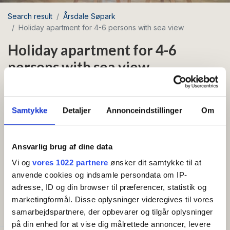
Search result
Årsdale Søpark
Holiday apartment for 4-6 persons with sea view
Holiday apartment for 4-6
persons with sea view
Area: Årsdale
Samtykke
Detaljer
Annonceindstillinger
Om
Close to sea
Free Wi-Fi
Barbecue
Beautiful and large holiday apartment with sea
Ansvarlig brug af dine data
view decorated by the Bornholm designer Pernille
Vi og
vores 1022 partnere
ønsker dit samtykke til at
Bülow.
anvende cookies og indsamle persondata om IP-
Show more
adresse, ID og din browser til præferencer, statistik og
Entrance hall, living room with sofa bed (sleeps 2),
marketingformål. Disse oplysninger videregives til vores
AMENITIES
large and well-equipped kitchen with dishwasher, 2
samarbejdspartnere, der opbevarer og tilgår oplysninger
bedrooms with 2 double beds each (sleeps 4 in total).
på din enhed for at vise dig målrettede annoncer, levere