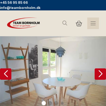
+45 56 95 85 66
info@teambornholm.dk
Search