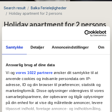
Search result
Balka Ferielejligheder
Holiday apartment for 2 persons
Holiday apartment for 2 persons
Area: Balka
Samtykke
Detaljer
Annonceindstillinger
Om
Free Wi-Fi
Beautiful and inviting apartment of 26 m2 with its
Ansvarlig brug af dine data
own southwest-facing sun terrace, located just
Vi og
vores 1022 partnere
ønsker dit samtykke til at
400 meters from the beautiful sandy beach of
anvende cookies og indsamle persondata om IP-
Balka.
adresse, ID og din browser til præferencer, statistik og
marketingformål. Disse oplysninger videregives til vores
Apartment on the ground floor with entrance hall,
samarbejdspartnere, der opbevarer og tilgår oplysninger
kitchen with coffee maker, electric kettle and fridge
på din enhed for at vise dig målrettede annoncer, levere
with freezer compartment, bathroom and living room
tilpasset indhold, foretage annonce- og indholdsmåling,