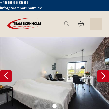
+45 56 95 85 66
info@teambornholm.dk
Search