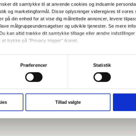
sker dit samtykke til at anvende cookies og indsamle personda
istik og marketingformål. Disse oplysninger videregives til vore
er på din enhed for at vise dig målrettede annoncer, levere tilpas
 lave målgruppeundersøgelser og udvikle tjenester. Se mere inf
Du kan altid trække dit samtykke tilbage eller ændre indstillinger
m2 with its own southwest-facing sun
 at trykke på "Privacy trigger" ikonet.
e beautiful sandy beach of Balka.
så gerne:
 hall, kitchen with coffee maker, electric
sninger om din placering, der kan være nøjagtig inden for få me
Præferencer
Statistik
, bathroom and living room with dining
 baseret på en scanning af dens unikke karakteristika (fingerprin
oom there is access to a private terrace
ebsitet.
se vores indhold og annoncer, til at vise dig funktioner til sociale
oplysninger om din brug af vores hjemmeside med vores partnere i
ies
Tillad valgte
ysepartnere. Vores partnere kan kombinere disse data med andr
et fra din brug af deres tjenester.