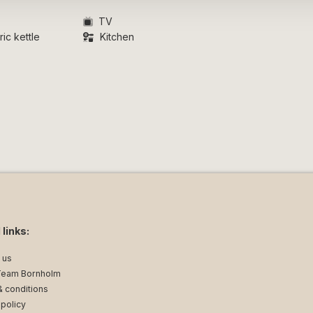
TV
ic kettle
Kitchen
 links:
 us
Team Bornholm
 conditions
 policy