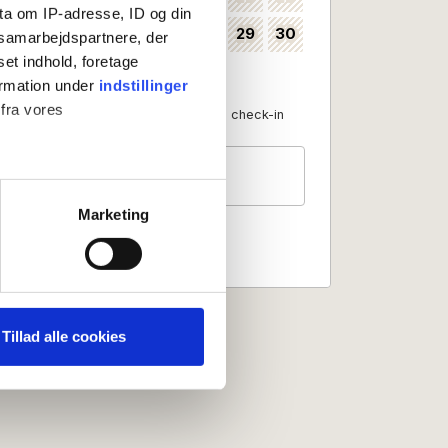
ta om IP-adresse, ID og din
24
25
26
27
28
29
30
35
s samarbejdspartnere, der
set indhold, foretage
31
36
ormation under
indstillinger
 fra vores
Available as check-in date
No check-in
Guests
2 persons
ter
Marketing
ting)
 medier og til at analysere
nden for sociale medier,
Tillad alle cookies
e oplysninger, du har givet