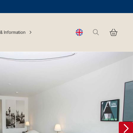
Search
 & Information
Change language