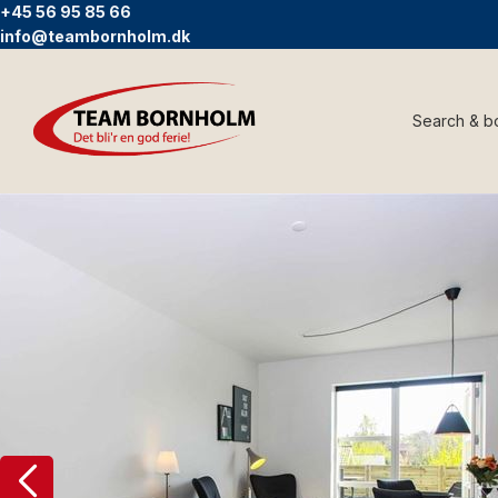
+45 56 95 85 66
info@teambornholm.dk
Search & b