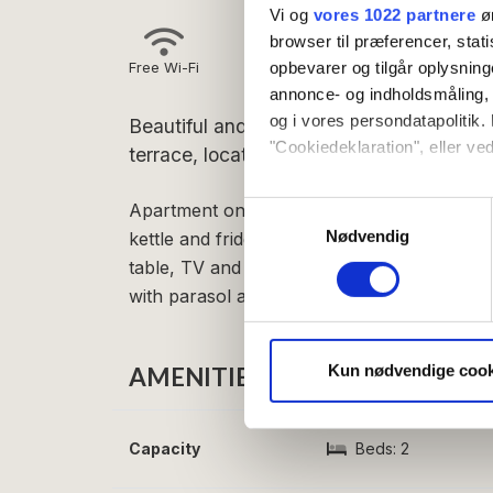
Vi og
vores 1022 partnere
øn
browser til præferencer, stat
opbevarer og tilgår oplysning
Free Wi-Fi
annonce- og indholdsmåling,
og i vores persondatapolitik. 
Beautiful and inviting apartment of 26 
"Cookiedeklaration", eller ved
terrace, located just 400 meters from th
Hvis du tillader det, vil vi og
Apartment on the ground floor with entrance
Samtykkevalg
Indsamle præcise oply
Nødvendig
kettle and fridge with freezer compartment
Identificere din enhed
table, TV and double bed. From the living r
Dine valg anvendes på hele w
with parasol and barbecue.
Vi bruger cookies til at tilpas
vores trafik. Vi deler også 
Kun nødvendige cook
AMENITIES
annonceringspartnere og anal
dem, eller som de har indsaml
Capacity
Beds:
2