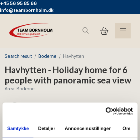
+45 56 95 85 66
info@teambornholm.dk
Search
Search result
Boderne
Havhytten
Havhytten - Holiday home for 6
people with panoramic sea view
Area: Boderne
Free Wi-Fi
Boderne Nr. 1 - Beach holiday with sea view
Samtykke
Detaljer
Annonceindstillinger
Om