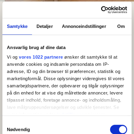
Search result
Swanvika
Holiday home (8G) for 6 persons
Samtykke
Detaljer
Annonceindstillinger
Om
Holiday home (8G) for 6 persons
Ansvarlig brug af dine data
Pets allowed
Free Wi-Fi
Vi og
vores 1022 partnere
ønsker dit samtykke til at
anvende cookies og indsamle persondata om IP-
Newly built (2023) holiday home of 110 m2 in
adresse, ID og din browser til præferencer, statistik og
Svaneke - close to the town, the cliffs and the sea.
marketingformål. Disse oplysninger videregives til vores
samarbejdspartnere, der opbevarer og tilgår oplysninger
Show more
Swanvika holiday home 8G is 110 m2 with two
på din enhed for at vise dig målrettede annoncer, levere
beautiful terraces of 30 m2, on each side of the
tilpasset indhold, foretage annonce- og indholdsmåling,
AMENITIES
house. There is a bright entrance hall with closet
lave målgruppeundersøgelser og udvikle tjenester. Se
space. A nice open kitchen with dining area and a
mere information under
indstillinger
og i vores
living room with TV. The kitchen is well equipped and
persondatapolitik. Du kan altid trække dit samtykke
Samtykkevalg
Capacity
includes a stove, fridge with freezer, dishwasher,
tilbage eller ændre indstillinger fra vores
Nødvendig
Beds:
6