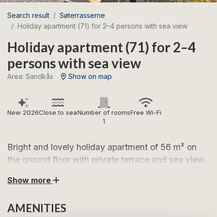
Search result
Søterrasserne
Holiday apartment (71) for 2–4 persons with sea view
Holiday apartment (71) for 2–4
persons with sea view
Area: Sandkås
Show on map
New 2026
Close to sea
Number of rooms
Free Wi-Fi
1
Bright and lovely holiday apartment of 56 m² on
the ground floor with private terrace and sea view.
Show more
Look forward to wonderful holiday days in this inviting
apartment with an attractive location in Sandkås – just
AMENITIES
a few steps from the beach and within easy reach of