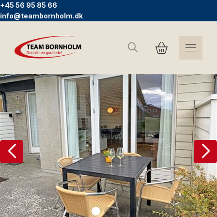
+45 56 95 85 66
info@teambornholm.dk
Search