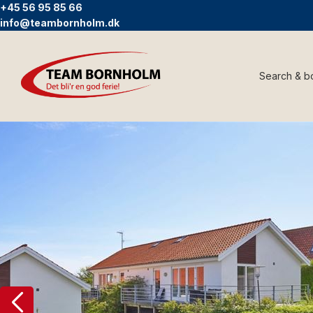
+45 56 95 85 66
info@teambornholm.dk
Search & b