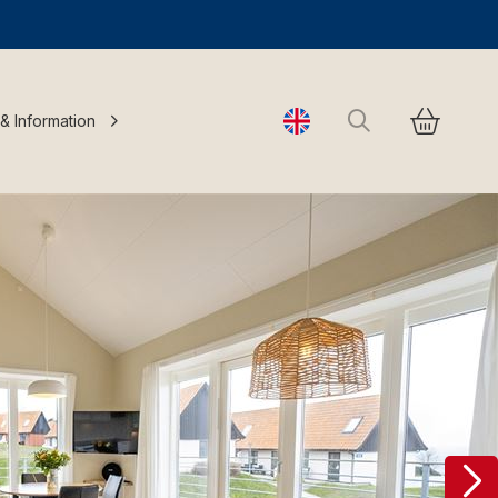
Search
 & Information
Change language