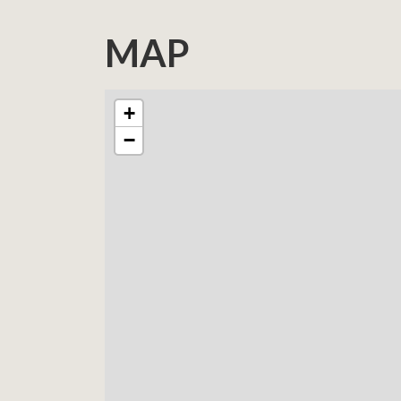
MAP
+
−