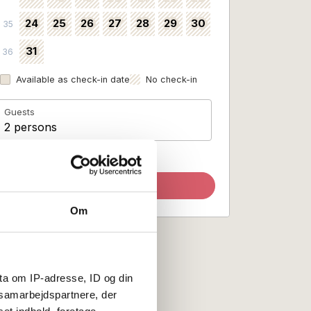
24
25
26
27
28
29
30
35
31
36
Available as check-in date
No check-in
Guests
2 persons
Update search
Om
ta om IP-adresse, ID og din
s samarbejdspartnere, der
set indhold, foretage