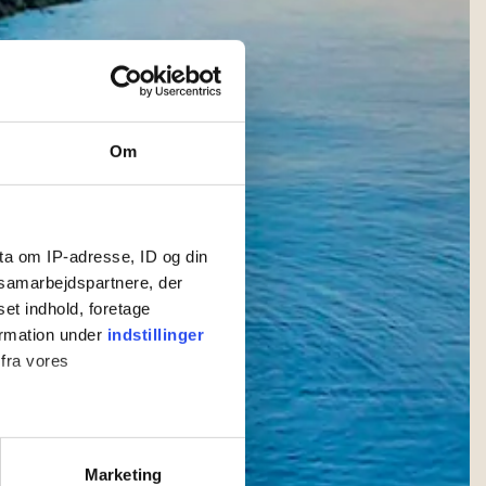
Om
ta om IP-adresse, ID og din
s samarbejdspartnere, der
set indhold, foretage
ormation under
indstillinger
 fra vores
ter
Marketing