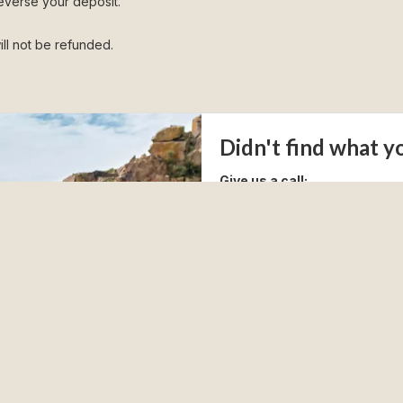
everse your deposit.
ill not be refunded.
Didn't find what y
Give us a call:
Monday - Sunday: 09.00 - 17.0
We answer the phone during op
move on to our on-call phone.
+45 56 95 85 66
info@teambornholm.dk
You get the best price
With us, you book directly at t
always include cleaning and 