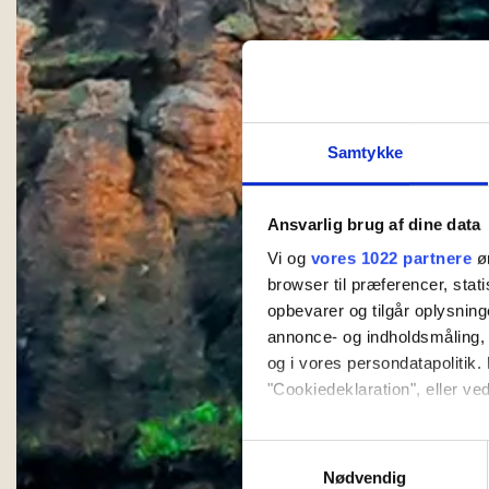
Samtykke
Ansvarlig brug af dine data
Vi og
vores 1022 partnere
øn
browser til præferencer, stat
opbevarer og tilgår oplysning
annonce- og indholdsmåling,
og i vores persondatapolitik. 
"Cookiedeklaration", eller ved
Hvis du tillader det, vil vi og
Samtykkevalg
Indsamle præcise oply
Nødvendig