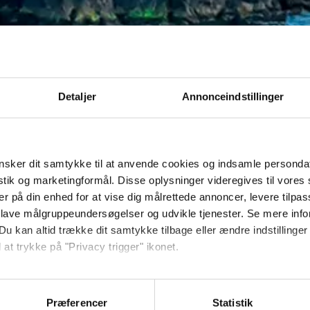
Detaljer
Annonceindstillinger
sker dit samtykke til at anvende cookies og indsamle personda
istik og marketingformål. Disse oplysninger videregives til vore
er på din enhed for at vise dig målrettede annoncer, levere tilpas
 lave målgruppeundersøgelser og udvikle tjenester. Se mere inf
Du kan altid trække dit samtykke tilbage eller ændre indstillinger
 at trykke på "Privacy trigger" ikonet.
så gerne:
sninger om din placering, der kan være nøjagtig inden for få me
Præferencer
Statistik