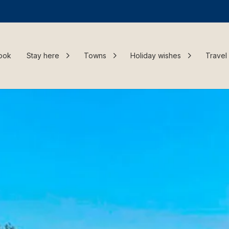
ook
Stay here
Towns
Holiday wishes
Travel