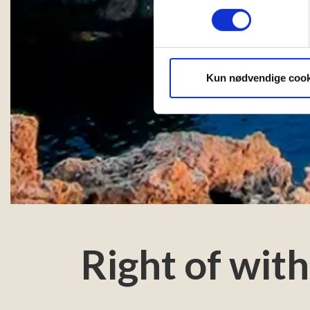
Identificere din enhed
Dine valg anvendes på hele w
Vi bruger cookies til at tilpas
vores trafik. Vi deler også 
Kun nødvendige cook
annonceringspartnere og anal
dem, eller som de har indsaml
Right of wit