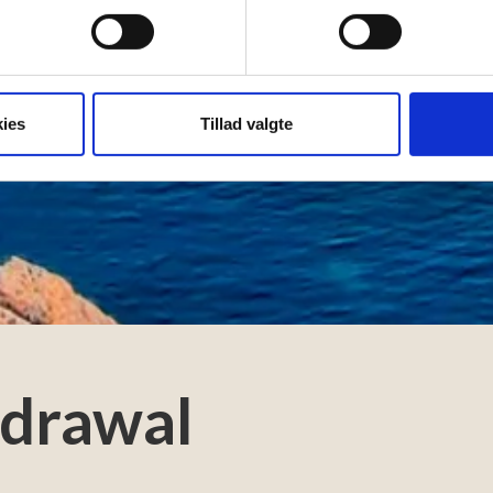
 baseret på en scanning af dens unikke karakteristika (fingerprin
ebsitet.
se vores indhold og annoncer, til at vise dig funktioner til sociale
oplysninger om din brug af vores hjemmeside med vores partnere i
ies
Tillad valgte
ysepartnere. Vores partnere kan kombinere disse data med andr
et fra din brug af deres tjenester.
hdrawal